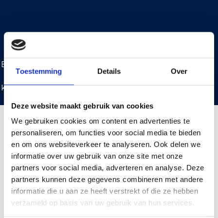
Afspraak maken
Benieuwd naar de mogelijkheden voor een tuinhuis,
Toestemming
Details
Over
overkapping of schutting? Wil je op dezelfde dag
komen, bel met ons voor de mogelijkheden op 013-
7370232.
Deze website maakt gebruik van cookies
We gebruiken cookies om content en advertenties te
personaliseren, om functies voor social media te bieden
en om ons websiteverkeer te analyseren. Ook delen we
informatie over uw gebruik van onze site met onze
partners voor social media, adverteren en analyse. Deze
partners kunnen deze gegevens combineren met andere
informatie die u aan ze heeft verstrekt of die ze hebben
verzameld op basis van uw gebruik van hun services.