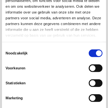
personaliseren, om functies voor social media te bieden
en om ons websiteverkeer te analyseren. Ook delen we
informatie over uw gebruik van onze site met onze
partners voor social media, adverteren en analyse. Deze
partners kunnen deze gegevens combineren met andere
informatie die u aan ze heeft verstrekt of die ze hebben
verzameld op basis van uw gebruik van hun services.
Toestemmingsselectie
Noodzakelijk
Aanbouw in Doesburg
Voorkeuren
Aanbouw
Statistieken
Lees meer

Marketing