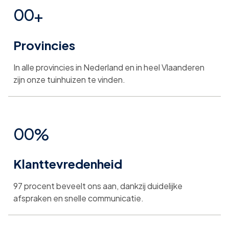
0
0
+
4
4
4
Provincies
1
1
5
5
5
In alle provincies in Nederland en in heel Vlaanderen
2
2
zijn onze tuinhuizen te vinden.
6
6
6
3
3
0
0
%
7
7
7
4
4
Klanttevredenheid
1
1
8
8
8
5
5
97 procent beveelt ons aan, dankzij duidelijke
2
2
afspraken en snelle communicatie.
9
9
9
6
6