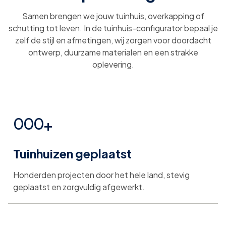
Samen brengen we jouw tuinhuis, overkapping of
schutting tot leven. In de tuinhuis-configurator bepaal je
zelf de stijl en afmetingen, wij zorgen voor doordacht
ontwerp, duurzame materialen en een strakke
oplevering.
0
0
0
+
Tuinhuizen geplaatst
1
1
1
Honderden projecten door het hele land, stevig
2
2
2
geplaatst en zorgvuldig afgewerkt.
3
3
3