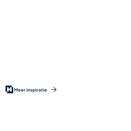

Meer inspiratie
Meer dan 1000+
Mogelijkheden