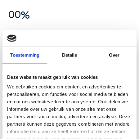
3
3
0
0
0
%
7
7
4
4
Geplaatst in 2 maanden
1
1
8
8
5
5
In de meeste gevallen leveren en monteren we
2
2
binnen 2 maanden, van eerste afspraak tot
9
9
Toestemming
Details
Over
oplevering.
6
6
3
3
1
Deze website maakt gebruik van cookies
7
7
We gebruiken cookies om content en advertenties te
personaliseren, om functies voor social media te bieden
4
4
en om ons websiteverkeer te analyseren. Ook delen we
8
8
informatie over uw gebruik van onze site met onze
5
5
partners voor social media, adverteren en analyse. Deze
partners kunnen deze gegevens combineren met andere
9
9
informatie die u aan ze heeft verstrekt of die ze hebben
6
6
verzameld op basis van uw gebruik van hun services.