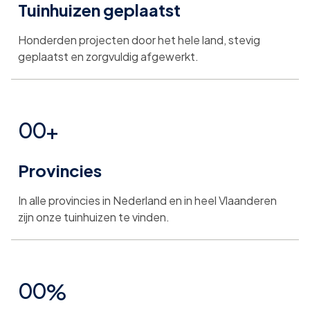
Tuinhuizen geplaatst
1
1
1
Honderden projecten door het hele land, stevig
2
2
2
geplaatst en zorgvuldig afgewerkt.
3
3
3
0
0
+
4
4
4
Provincies
1
1
5
5
5
In alle provincies in Nederland en in heel Vlaanderen
2
2
zijn onze tuinhuizen te vinden.
6
6
6
3
3
0
0
%
7
7
7