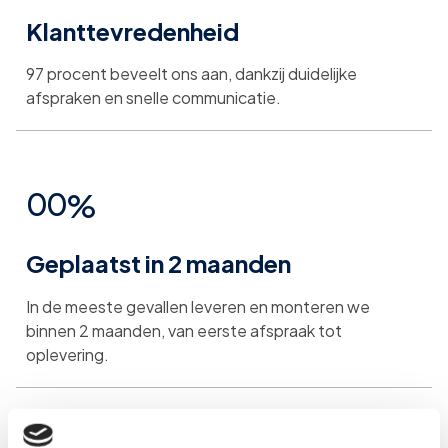
4
4
Klanttevredenheid
1
1
8
8
8
5
5
97 procent beveelt ons aan, dankzij duidelijke
2
2
afspraken en snelle communicatie.
9
9
9
6
6
3
3
0
0
0
%
7
7
4
4
Geplaatst in 2 maanden
1
1
8
8
5
5
In de meeste gevallen leveren en monteren we
2
2
binnen 2 maanden, van eerste afspraak tot
9
9
oplevering.
6
6
3
3
1
7
7