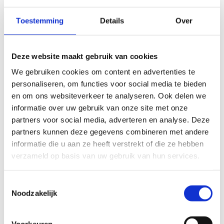
4
4
Toestemming
Details
Over
8
8
5
5
Deze website maakt gebruik van cookies
9
9
We gebruiken cookies om content en advertenties te
6
6
personaliseren, om functies voor social media te bieden
en om ons websiteverkeer te analyseren. Ook delen we
7
7
informatie over uw gebruik van onze site met onze
partners voor social media, adverteren en analyse. Deze
partners kunnen deze gegevens combineren met andere
8
8
informatie die u aan ze heeft verstrekt of die ze hebben
verzameld op basis van uw gebruik van hun services.
9
9
Toestemmingsselectie
Noodzakelijk
Voorkeuren