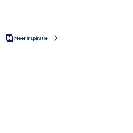

Meer inspiratie
Meer dan 1000+
Mogelijkheden