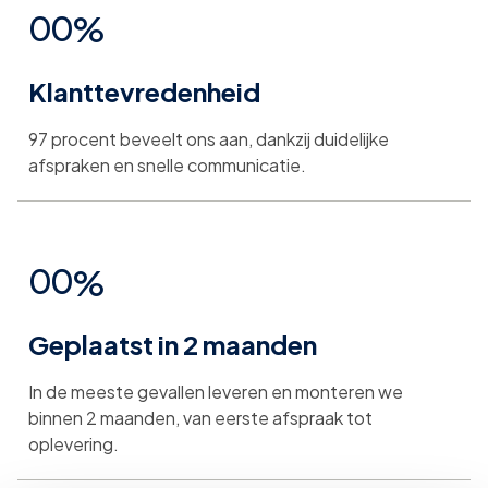
0
0
%
7
7
7
4
4
Klanttevredenheid
1
1
8
8
8
5
5
97 procent beveelt ons aan, dankzij duidelijke
2
2
afspraken en snelle communicatie.
9
9
9
6
6
3
3
0
0
0
%
7
7
4
4
Geplaatst in 2 maanden
1
1
8
8
5
5
In de meeste gevallen leveren en monteren we
2
2
binnen 2 maanden, van eerste afspraak tot
9
9
oplevering.
6
6