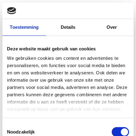
3
3
1
7
7
4
4
Toestemming
Details
Over
8
8
5
5
Deze website maakt gebruik van cookies
9
9
We gebruiken cookies om content en advertenties te
6
6
personaliseren, om functies voor social media te bieden
en om ons websiteverkeer te analyseren. Ook delen we
informatie over uw gebruik van onze site met onze
7
7
partners voor social media, adverteren en analyse. Deze
partners kunnen deze gegevens combineren met andere
informatie die u aan ze heeft verstrekt of die ze hebben
8
8
verzameld op basis van uw gebruik van hun services.
9
9
Toestemmingsselectie
Noodzakelijk