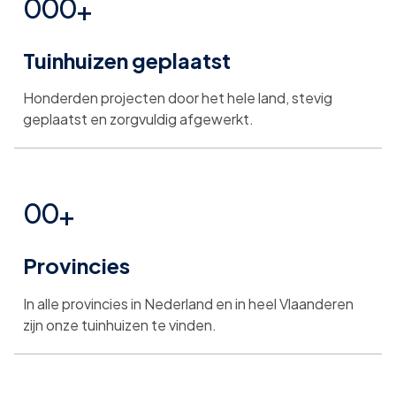
0
0
0
+
Tuinhuizen geplaatst
1
1
1
Honderden projecten door het hele land, stevig
2
2
2
geplaatst en zorgvuldig afgewerkt.
3
3
3
0
0
+
4
4
4
Provincies
1
1
5
5
5
In alle provincies in Nederland en in heel Vlaanderen
2
2
zijn onze tuinhuizen te vinden.
6
6
6
3
3