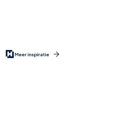

Meer inspiratie
Meer dan 1000+
Mogelijkheden